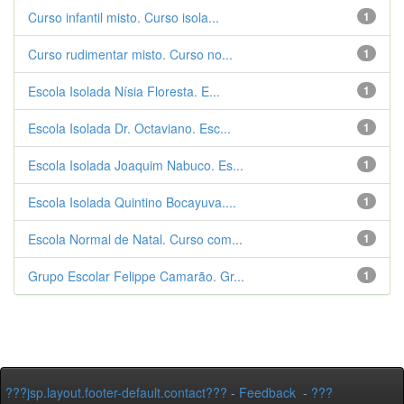
Curso infantil misto. Curso isola...
1
Curso rudimentar misto. Curso no...
1
Escola Isolada Nísia Floresta. E...
1
Escola Isolada Dr. Octaviano. Esc...
1
Escola Isolada Joaquim Nabuco. Es...
1
Escola Isolada Quintino Bocayuva....
1
Escola Normal de Natal. Curso com...
1
Grupo Escolar Felippe Camarão. Gr...
1
???jsp.layout.footer-default.contact???
-
Feedback
-
???