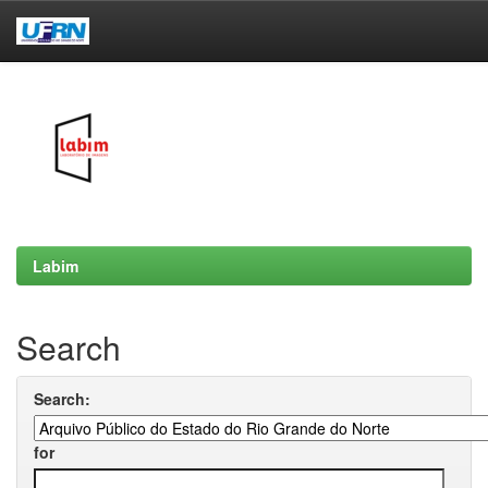
Skip
navigation
Labim
Search
Search:
for