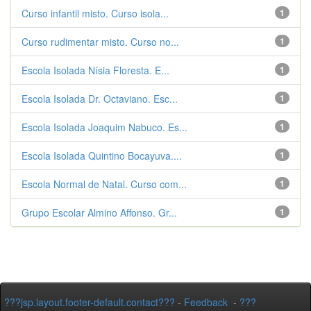
Curso infantil misto. Curso isola...
1
Curso rudimentar misto. Curso no...
1
Escola Isolada Nísia Floresta. E...
1
Escola Isolada Dr. Octaviano. Esc...
1
Escola Isolada Joaquim Nabuco. Es...
1
Escola Isolada Quintino Bocayuva....
1
Escola Normal de Natal. Curso com...
1
Grupo Escolar Almino Affonso. Gr...
1
???jsp.layout.footer-default.contact???
-
Feedback
-
???