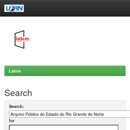
Skip
navigation
Labim
Search
Search:
for