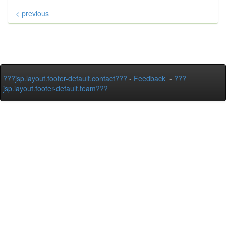
< previous
???jsp.layout.footer-default.contact???
-
Feedback
-
???
jsp.layout.footer-default.team???