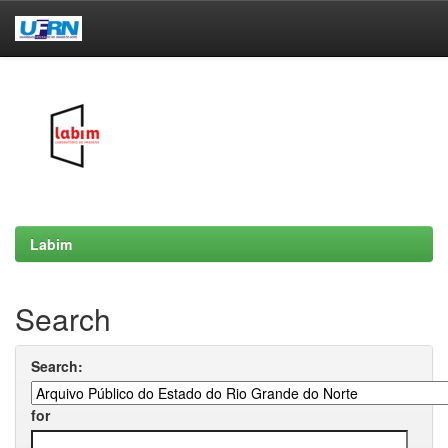
Skip
navigation
Labim
Search
Search:
for