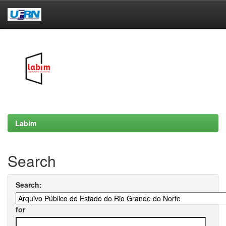
Skip
navigation
Labim
Search
Search:
for