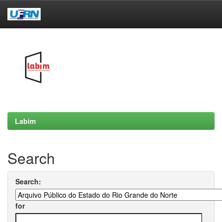
Skip
navigation
Labim
Search
Search:
for