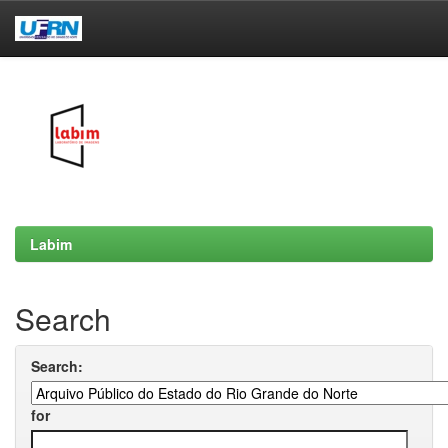
Skip
navigation
Labim
Search
Search:
for