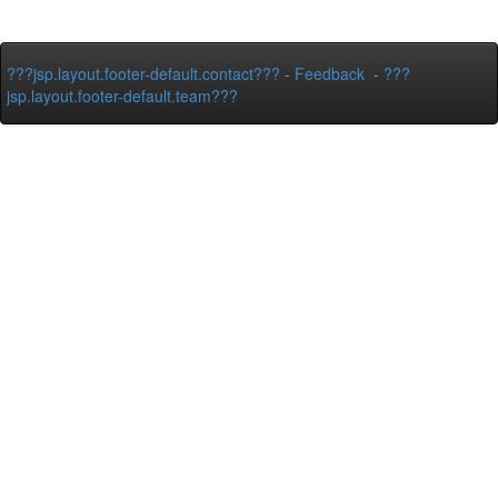
???jsp.layout.footer-default.contact???
-
Feedback
-
???
jsp.layout.footer-default.team???