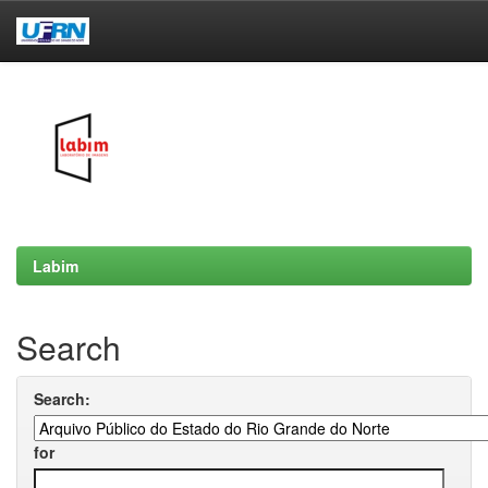
Skip
navigation
Labim
Search
Search:
for