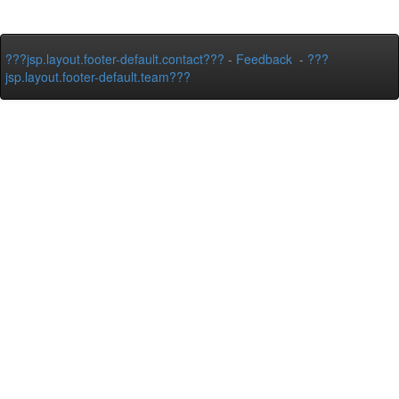
???jsp.layout.footer-default.contact???
-
Feedback
-
???
jsp.layout.footer-default.team???