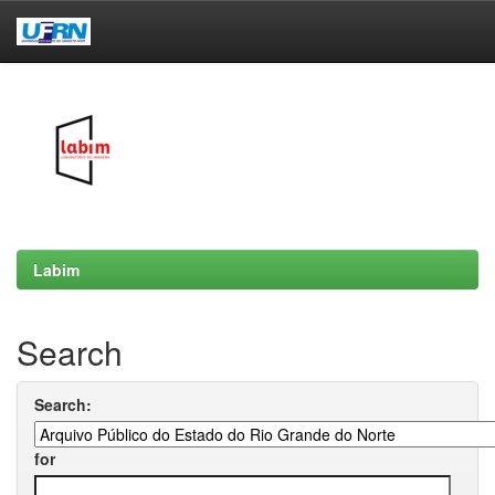
Skip
navigation
Labim
Search
Search:
for