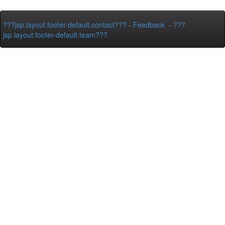
???jsp.layout.footer-default.contact???
-
Feedback
-
???
jsp.layout.footer-default.team???