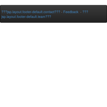
???jsp.layout.footer-default.contact???
-
Feedback
-
???
jsp.layout.footer-default.team???