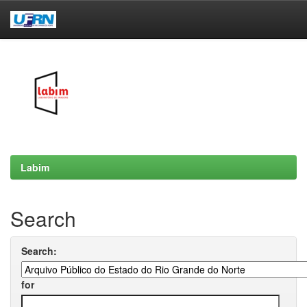
Skip
navigation
Labim
Search
Search:
for