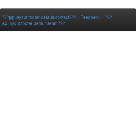
???jsp.layout.footer-default.contact???
-
Feedback
-
???
jsp.layout.footer-default.team???