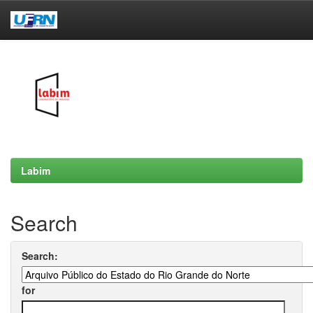
Skip
navigation
Labim
Search
Search:
for