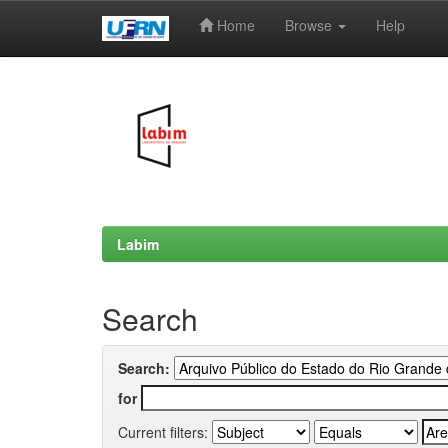
Home
Browse
Help
Skip
navigation
Labim
Search
Search:
for
Current filters: