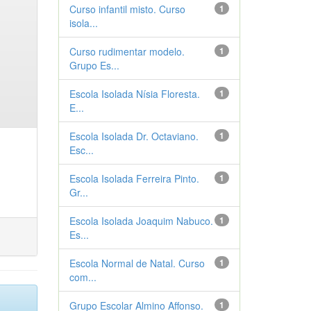
Curso infantil misto. Curso
1
isola...
Curso rudimentar modelo.
1
Grupo Es...
Escola Isolada Nísia Floresta.
1
E...
Escola Isolada Dr. Octaviano.
1
Esc...
Escola Isolada Ferreira Pinto.
1
Gr...
Escola Isolada Joaquim Nabuco.
1
Es...
Escola Normal de Natal. Curso
1
com...
Grupo Escolar Almino Affonso.
1