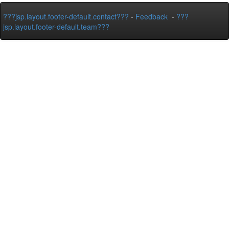
???jsp.layout.footer-default.contact???
-
Feedback
-
???
jsp.layout.footer-default.team???