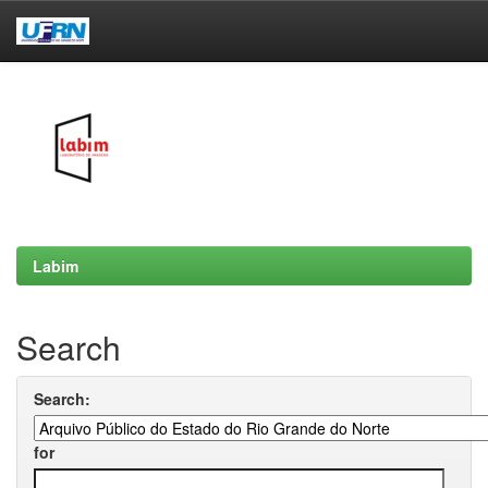
Skip
navigation
Labim
Search
Search:
for