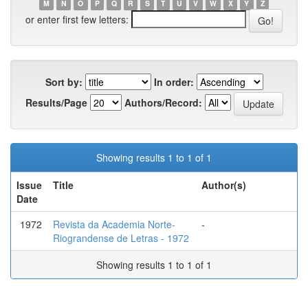
M
N
O
P
Q
R
S
T
U
V
W
X
Y
Z
or enter first few letters:
Sort by:
In order:
Results/Page
Authors/Record:
Showing results 1 to 1 of 1
Issue
Title
Author(s)
Date
1972
Revista da Academia Norte-
-
Riograndense de Letras - 1972
Showing results 1 to 1 of 1