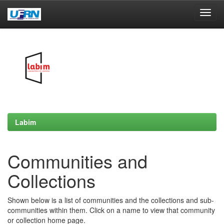
Skip
navigation
Labim
Communities and
Collections
Shown below is a list of communities and the collections and sub-
communities within them. Click on a name to view that community
or collection home page.