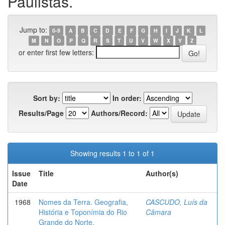
Paulistas.
Jump to:
0-9
A
B
C
D
E
F
G
H
I
J
K
L
M
N
O
P
Q
R
S
T
U
V
W
X
Y
Z
or enter first few letters:
Sort by:
In order:
Results/Page
Authors/Record:
Showing results 1 to 1 of 1
Issue
Title
Author(s)
Date
1968
Nomes da Terra. Geografia,
CASCUDO, Luís da
História e Toponímia do Rio
Câmara
Grande do Norte.