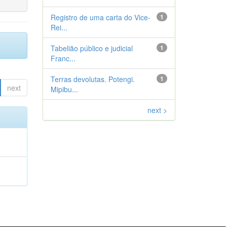
Registro de uma carta do Vice-
1
Rei...
Tabelião público e judicial
1
Franc...
Terras devolutas. Potengi.
1
next
Mipibu...
next >