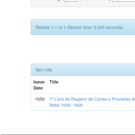
Results 1-1 of 1 (Search time: 0.002 seconds).
Item hits:
Issue
Title
Date
1659
1º Livro de Registro de Cartas e Provisões
Natal 1659- 1668