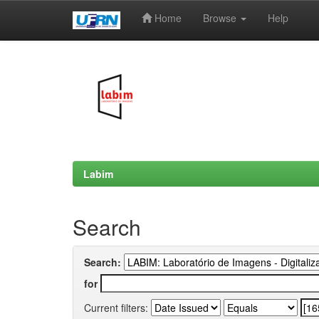
Home
Browse
Help
Skip
navigation
Labim
Search
Search:
for
Current filters: