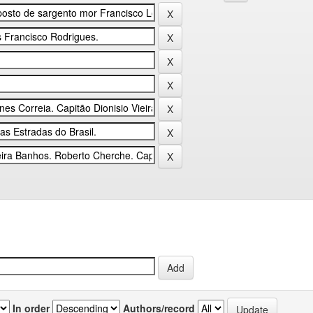
In order
Authors/record