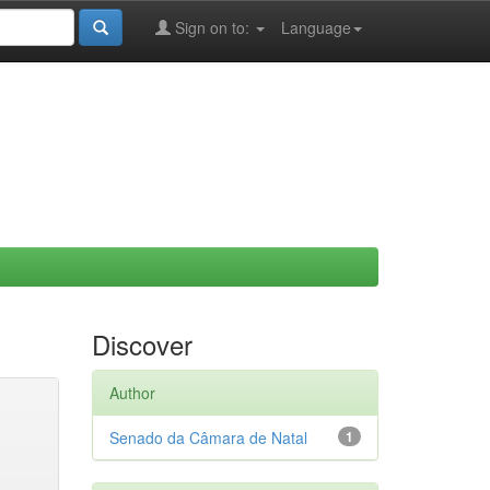
Sign on to:
Language
Discover
Author
Senado da Câmara de Natal
1