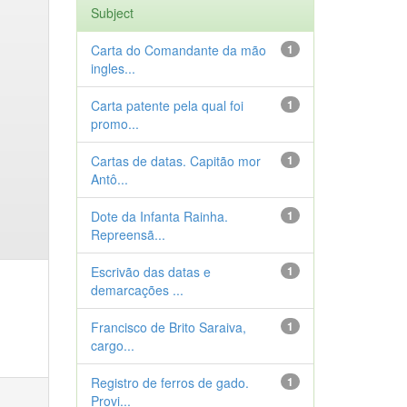
Subject
Carta do Comandante da mão
1
ingles...
Carta patente pela qual foi
1
promo...
Cartas de datas. Capitão mor
1
Antô...
Dote da Infanta Rainha.
1
Repreensã...
Escrivão das datas e
1
demarcações ...
Francisco de Brito Saraiva,
1
cargo...
Registro de ferros de gado.
1
Provi...