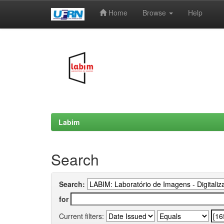
Home
Browse
Help
Skip
navigation
Labim
Search
Search:
for
Current filters: