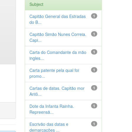
Subject
Capitão General das Estradas
1
do B...
Capitão Simão Nunes Correia.
1
Capi...
Carta do Comandante da mão
1
ingles...
Carta patente pela qual foi
1
promo...
Cartas de datas. Capitão mor
1
Antô...
Dote da Infanta Rainha.
1
Repreensã...
Escrivão das datas e
1
demarcações ...