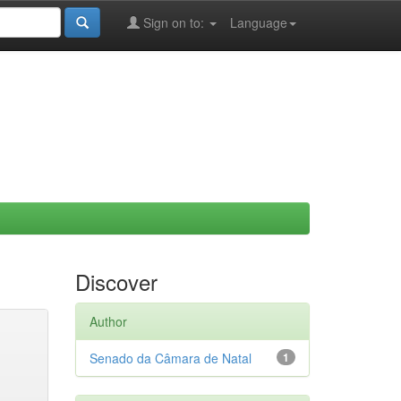
Sign on to:
Language
Discover
Author
Senado da Câmara de Natal
1