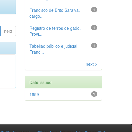
Francisco de Brito Saraiva,
1
cargo...
Registro de ferros de gado.
1
next
Provi...
Tabelião público e judicial
1
Franc...
next >
Date issued
1659
1