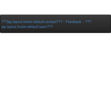
???jsp.layout.footer-default.contact???
-
Feedback
-
???
jsp.layout.footer-default.team???