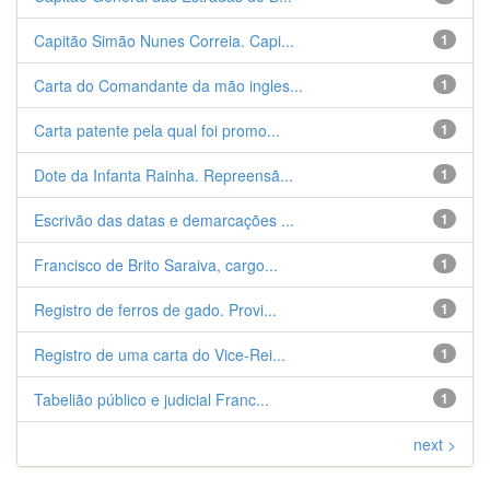
Capitão Simão Nunes Correia. Capi...
1
Carta do Comandante da mão ingles...
1
Carta patente pela qual foi promo...
1
Dote da Infanta Rainha. Repreensã...
1
Escrivão das datas e demarcações ...
1
Francisco de Brito Saraiva, cargo...
1
Registro de ferros de gado. Provi...
1
Registro de uma carta do Vice-Rei...
1
Tabelião público e judicial Franc...
1
next >