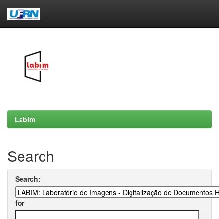
Skip
navigation
Labim
Search
Search:
for