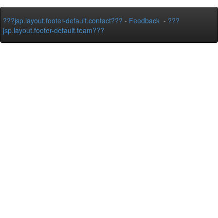
???jsp.layout.footer-default.contact???
-
Feedback
-
???
jsp.layout.footer-default.team???