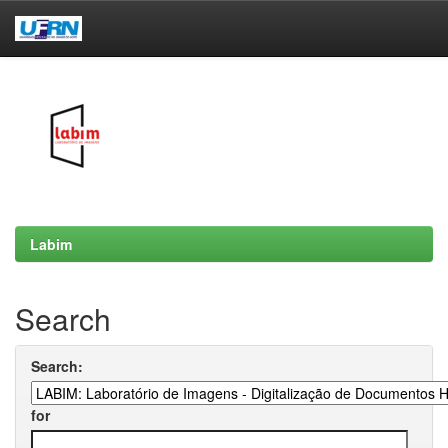
Skip
navigation
Labim
Search
Search:
for