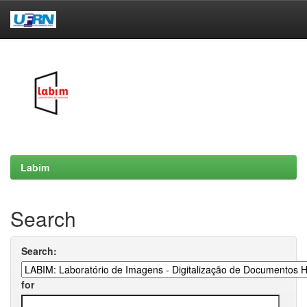
Skip
navigation
Labim
Search
Search:
for