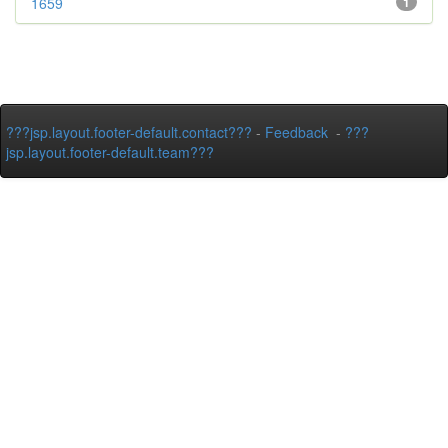
1659
1
???jsp.layout.footer-default.contact???
-
Feedback
-
???
jsp.layout.footer-default.team???