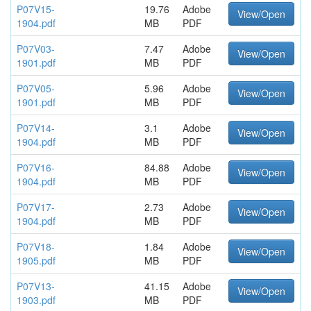
P07V15-
19.76
Adobe
View/Open
1904.pdf
MB
PDF
P07V03-
7.47
Adobe
View/Open
1901.pdf
MB
PDF
P07V05-
5.96
Adobe
View/Open
1901.pdf
MB
PDF
P07V14-
3.1
Adobe
View/Open
1904.pdf
MB
PDF
P07V16-
84.88
Adobe
View/Open
1904.pdf
MB
PDF
P07V17-
2.73
Adobe
View/Open
1904.pdf
MB
PDF
P07V18-
1.84
Adobe
View/Open
1905.pdf
MB
PDF
P07V13-
41.15
Adobe
View/Open
1903.pdf
MB
PDF