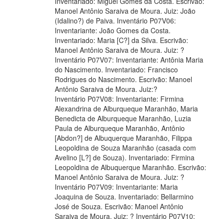
Inventariado: Miguel Gomes da Costa. Escrivão:
Manoel Antônio Saraiva de Moura. Juiz: João
(Idalino?) de Paiva. Inventário P07V06:
Inventariante: João Gomes da Costa.
Inventariado: Maria [C?] da Silva. Escrivão:
Manoel Antônio Saraiva de Moura. Juiz: ?
Inventário P07V07: Inventariante: Antônia Maria
do Nascimento. Inventariado: Francisco
Rodrigues do Nascimento. Escrivão: Manoel
Antônio Saraiva de Moura. Juiz:?
Inventário P07V08: Inventariante: Firmina
Alexandrina de Alburqueque Maranhão, Maria
Benedicta de Alburqueque Maranhão, Luzia
Paula de Alburqueque Maranhão, Antônio
[Abdon?] de Albuquerque Maranhão, Filippa
Leopoldina de Souza Maranhão (casada com
Avelino [L?] de Souza). Inventariado: Firmina
Leopoldina de Albuquerque Maranhão. Escrivão:
Manoel Antônio Saraiva de Moura. Juiz: ?
Inventário P07V09: Inventariante: Maria
Joaquina de Souza. Inventariado: Bellarmino
José de Souza. Escrivão: Manoel Antônio
Saraiva de Moura. Juiz: ? Inventário P07V10: