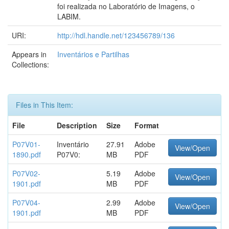
foi realizada no Laboratório de Imagens, o
LABIM.
URI:
http://hdl.handle.net/123456789/136
Appears in
Inventários e Partilhas
Collections:
Files in This Item:
File
Description
Size
Format
P07V01-
Inventário
27.91
Adobe
View/Open
1890.pdf
P07V0:
MB
PDF
P07V02-
5.19
Adobe
View/Open
1901.pdf
MB
PDF
P07V04-
2.99
Adobe
View/Open
1901.pdf
MB
PDF