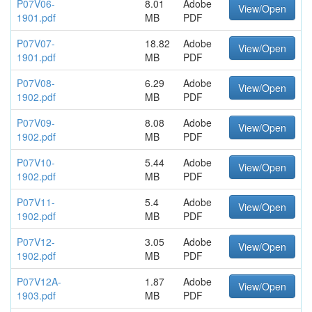
P07V06-
8.01
Adobe
View/Open
1901.pdf
MB
PDF
P07V07-
18.82
Adobe
View/Open
1901.pdf
MB
PDF
P07V08-
6.29
Adobe
View/Open
1902.pdf
MB
PDF
P07V09-
8.08
Adobe
View/Open
1902.pdf
MB
PDF
P07V10-
5.44
Adobe
View/Open
1902.pdf
MB
PDF
P07V11-
5.4
Adobe
View/Open
1902.pdf
MB
PDF
P07V12-
3.05
Adobe
View/Open
1902.pdf
MB
PDF
P07V12A-
1.87
Adobe
View/Open
1903.pdf
MB
PDF