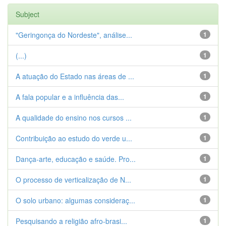
Subject
"Geringonça do Nordeste", análise...
1
(...)
1
A atuação do Estado nas áreas de ...
1
A fala popular e a influência das...
1
A qualidade do ensino nos cursos ...
1
Contribuição ao estudo do verde u...
1
Dança-arte, educação e saúde. Pro...
1
O processo de verticalização de N...
1
O solo urbano: algumas consideraç...
1
Pesquisando a religião afro-brasi...
1