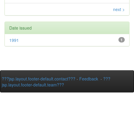
next >
Date issued
1991
1
???jsp.layout.footer-default.contact???
-
Feedback
-
???
jsp.layout.footer-default.team???