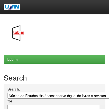
Skip
navigation
Labim
Search
Search:
for