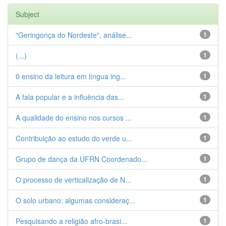
Subject
"Geringonça do Nordeste", análise...
1
(...)
1
0 ensino da leitura em língua ing...
1
A fala popular e a influência das...
1
A qualidade do ensino nos cursos ...
1
Contribuição ao estudo do verde u...
1
Grupo de dança da UFRN Coordenado...
1
O processo de verticalização de N...
1
O solo urbano: algumas consideraç...
1
Pesquisando a religião afro-brasi...
1