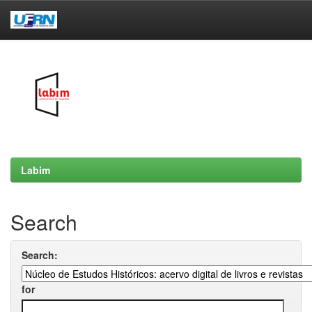
Skip
navigation
Labim
Search
Search:
for