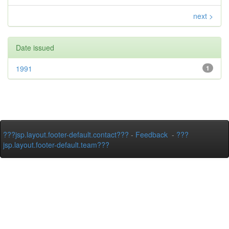
next >
Date issued
1991
1
???jsp.layout.footer-default.contact???
-
Feedback
-
???
jsp.layout.footer-default.team???