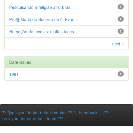
Pesquisando a religião afro-brasi...
1
Prof§ Maria do Socorro de 0. Evan...
1
Remoção de favelas: muitas faces ...
1
next >
Date issued
1991
1
???jsp.layout.footer-default.contact???
-
Feedback
-
???
jsp.layout.footer-default.team???