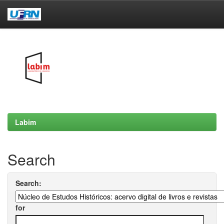
Skip
navigation
Labim
Search
Search:
for