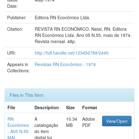
Date:
Publisher:
Editora RN Econômico Ltda.
Citation:
REVISTA RN ECONÔMICO. Natal, RN. Editora
RN Econômico Ltda. Ano 05 N.55, maio de 1974.
Revista mensal. 48p.
URI:
http://hdl.handle.net/123456789/2445
Appears in
Revistas RN Econômico - 1974
Collections:
Files in This Item:
File
Description
Size
Format
RN
A
10.34
Adobe
View/Open
Econômico
catalogação
MB
PDF
- A05 N.55
do item
MAI
digital foi