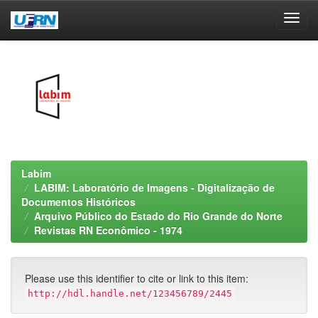
Skip
navigation
Labim
LABIM: Laboratório de Imagens - Digitalização de
Documentos Históricos
Arquivo Público do Estado do Rio Grande do Norte
Revistas RN Econômico - 1974
Please use this identifier to cite or link to this item:
http://hdl.handle.net/123456789/2445