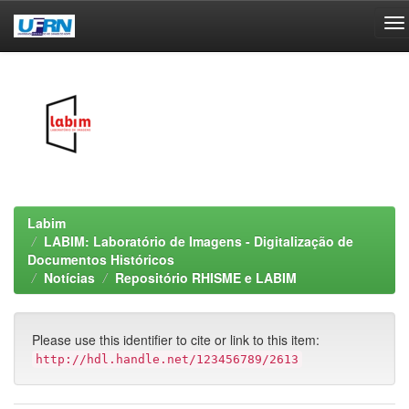
Skip
navigation
Labim
LABIM: Laboratório de Imagens - Digitalização de
Documentos Históricos
Notícias
Repositório RHISME e LABIM
Please use this identifier to cite or link to this item:
http://hdl.handle.net/123456789/2613