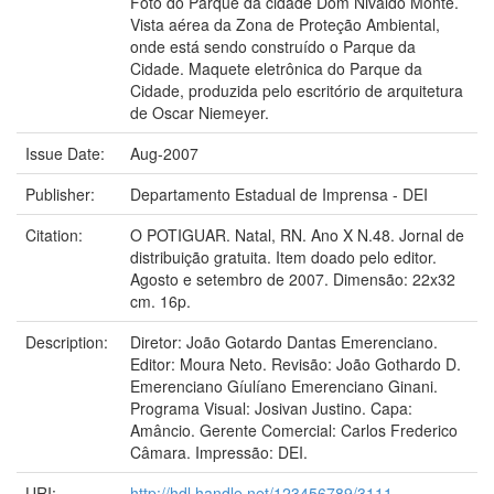
Foto do Parque da cidade Dom Nivaldo Monte.
Vista aérea da Zona de Proteção Ambiental,
onde está sendo construído o Parque da
Cidade. Maquete eletrônica do Parque da
Cidade, produzida pelo escritório de arquitetura
de Oscar Niemeyer.
Issue Date:
Aug-2007
Publisher:
Departamento Estadual de Imprensa - DEI
Citation:
O POTIGUAR. Natal, RN. Ano X N.48. Jornal de
distribuição gratuita. Item doado pelo editor.
Agosto e setembro de 2007. Dimensão: 22x32
cm. 16p.
Description:
Diretor: João Gotardo Dantas Emerenciano.
Editor: Moura Neto. Revisão: João Gothardo D.
Emerenciano Gíulíano Emerenciano Ginani.
Programa Visual: Josivan Justino. Capa:
Amâncio. Gerente Comercial: Carlos Frederico
Câmara. Impressão: DEI.
URI:
http://hdl.handle.net/123456789/3111