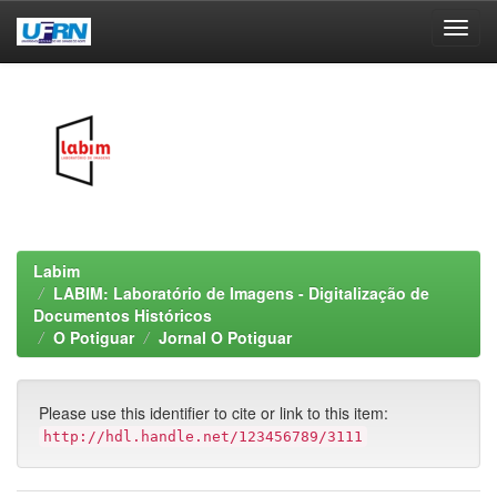
Skip
navigation
Labim
LABIM: Laboratório de Imagens - Digitalização de
Documentos Históricos
O Potiguar
Jornal O Potiguar
Please use this identifier to cite or link to this item:
http://hdl.handle.net/123456789/3111