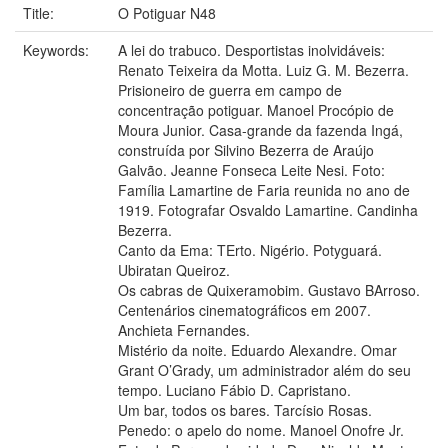
Title:
O Potiguar N48
Keywords:
A lei do trabuco. Desportistas inolvidáveis:
Renato Teixeira da Motta. Luiz G. M. Bezerra.
Prisioneiro de guerra em campo de
concentração potiguar. Manoel Procópio de
Moura Junior. Casa-grande da fazenda Ingá,
construída por Silvino Bezerra de Araújo
Galvão. Jeanne Fonseca Leite Nesi. Foto:
Família Lamartine de Faria reunida no ano de
1919. Fotografar Osvaldo Lamartine. Candinha
Bezerra.
Canto da Ema: TErto. Nigério. Potyguará.
Ubiratan Queiroz.
Os cabras de Quixeramobim. Gustavo BArroso.
Centenários cinematográficos em 2007.
Anchieta Fernandes.
Mistério da noite. Eduardo Alexandre. Omar
Grant O’Grady, um administrador além do seu
tempo. Luciano Fábio D. Capristano.
Um bar, todos os bares. Tarcísio Rosas.
Penedo: o apelo do nome. Manoel Onofre Jr.