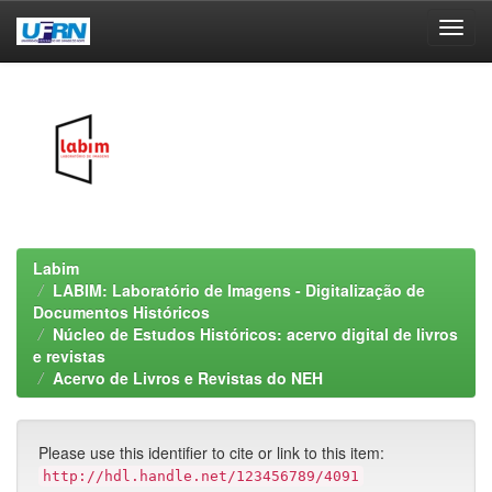
Skip
navigation
Labim
LABIM: Laboratório de Imagens - Digitalização de
Documentos Históricos
Núcleo de Estudos Históricos: acervo digital de livros
e revistas
Acervo de Livros e Revistas do NEH
Please use this identifier to cite or link to this item:
http://hdl.handle.net/123456789/4091