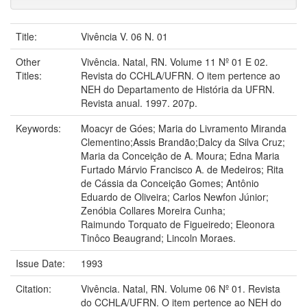
Title:
Vivência V. 06 N. 01
Other
Vivência. Natal, RN. Volume 11 Nº 01 E 02.
Titles:
Revista do CCHLA/UFRN. O item pertence ao
NEH do Departamento de História da UFRN.
Revista anual. 1997. 207p.
Keywords:
Moacyr de Góes; Maria do Livramento Miranda
Clementino;Assis Brandão;Dalcy da Silva Cruz;
Maria da Conceição de A. Moura; Edna Maria
Furtado Márvio Francisco A. de Medeiros; Rita
de Cássia da Conceição Gomes; Antônio
Eduardo de Oliveira; Carlos Newfon Júnior;
Zenóbia Collares Moreira Cunha;
Raimundo Torquato de Figueiredo; Eleonora
Tinôco Beaugrand; Lincoln Moraes.
Issue Date:
1993
Citation:
Vivência. Natal, RN. Volume 06 Nº 01. Revista
do CCHLA/UFRN. O item pertence ao NEH do