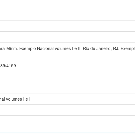
-Mirim. Exemplo Nacional volumes I e II. Rio de Janeiro, RJ. Exempla
6789/4159
l volumes I e II