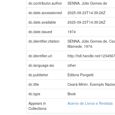
dc.contributor.author
SENNA, Júlio Gomes de
dc.date.accessioned
2025-09-23T14:39:26Z
dc.date.available
2025-09-23T14:39:26Z
dc.date.issued
1974
dc.identifier.citation
SENNA, Júlio Gomes de. Ceará
Mamede. 1974.
dc.identifier.uri
http://hdl.handle.net/12345
dc.language.iso
other
dc.publisher
Editora Pongetti
dc.title
Ceará-Mirim. Exemplo Naciona
dc.type
Book
Appears in
Acervo de Livros e Revistas
Collections: