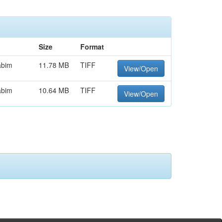
Size
Format
abim
11.78 MB
TIFF
View/Open
abim
10.64 MB
TIFF
View/Open