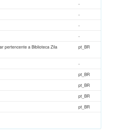
-
-
-
-
r pertencente a Biblioteca Zila
pt_BR
-
pt_BR
pt_BR
pt_BR
pt_BR