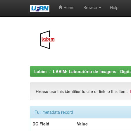
Home
Browse
Help
Skip
navigation
Labim
LABIM: Laboratório de Imagens - Digit
Please use this identifier to cite or link to this item:
Full metadata record
DC Field
Value