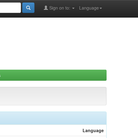
Sign on to:
Language
s
Language