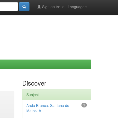
Sign on to:
Language
Discover
Subject
Areia Branca. Santana do
1
Matos. A...