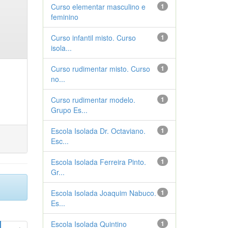
Curso elementar masculino e
1
feminino
Curso infantil misto. Curso
1
isola...
Curso rudimentar misto. Curso
1
no...
Curso rudimentar modelo.
1
Grupo Es...
Escola Isolada Dr. Octaviano.
1
Esc...
Escola Isolada Ferreira Pinto.
1
Gr...
Escola Isolada Joaquim Nabuco.
1
Es...
Escola Isolada Quintino
1