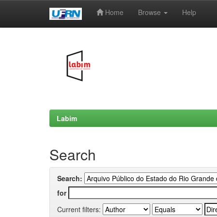
Home
Browse
Help
Skip
navigation
Labim
Search
Search:
for
Current filters: