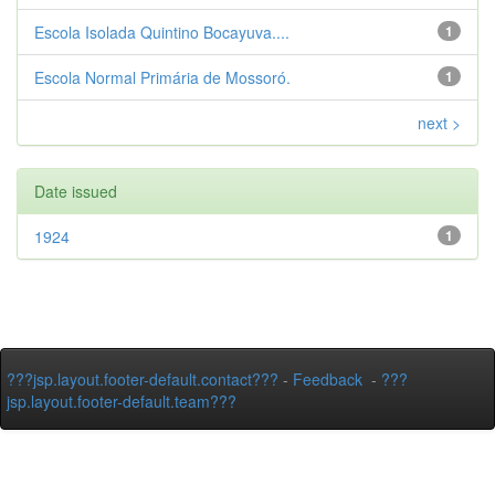
Escola Isolada Quintino Bocayuva....
1
Escola Normal Primária de Mossoró.
1
next >
Date issued
1924
1
???jsp.layout.footer-default.contact???
-
Feedback
-
???
jsp.layout.footer-default.team???