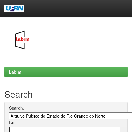
Skip
navigation
Labim
Search
Search:
for