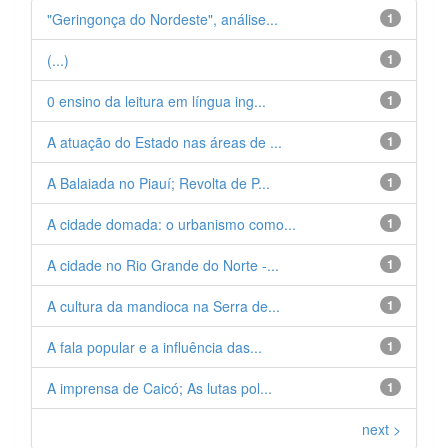
"Geringonça do Nordeste", análise...
1
(...)
1
0 ensino da leitura em língua ing...
1
A atuação do Estado nas áreas de ...
1
A Balaiada no Piauí; Revolta de P...
1
A cidade domada: o urbanismo como...
1
A cidade no Rio Grande do Norte -...
1
A cultura da mandioca na Serra de...
1
A fala popular e a influência das...
1
A imprensa de Caicó; As lutas pol...
1
next >