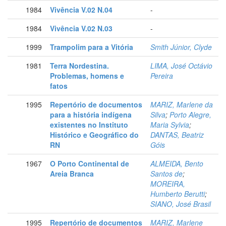
1984
Vivência V.02 N.04
-
1984
Vivência V.02 N.03
-
1999
Trampolim para a Vitória
Smith Júnior, Clyde
1981
Terra Nordestina.
LIMA, José Octávio
Problemas, homens e
Pereira
fatos
1995
Repertório de documentos
MARIZ, Marlene da
para a história indígena
Silva
;
Porto Alegre,
existentes no Instituto
Maria Sylvia
;
Histórico e Geográfico do
DANTAS, Beatriz
RN
Góis
1967
O Porto Continental de
ALMEIDA, Bento
Areia Branca
Santos de
;
MOREIRA,
Humberto Berutti
;
SIANO, José Brasil
1995
Repertório de documentos
MARIZ, Marlene