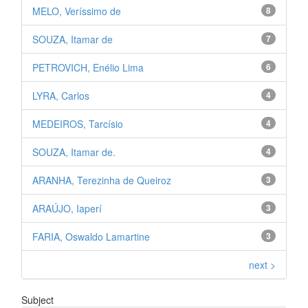
MELO, Veríssimo de
8
SOUZA, Itamar de
7
PETROVICH, Enélio Lima
6
LYRA, Carlos
4
MEDEIROS, Tarcísio
4
SOUZA, Itamar de.
4
ARANHA, Terezinha de Queiroz
3
ARAÚJO, Iaperí
3
FARIA, Oswaldo Lamartine
3
next >
Subject