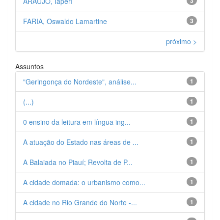
ARAÚJO, Iaperí
3
FARIA, Oswaldo Lamartine
3
próximo >
Assuntos
"Geringonça do Nordeste", análise...
1
(...)
1
0 ensino da leitura em língua ing...
1
A atuação do Estado nas áreas de ...
1
A Balaiada no Piauí; Revolta de P...
1
A cidade domada: o urbanismo como...
1
A cidade no Rio Grande do Norte -...
1